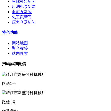
单螺杆泵新闻
压滤机泵新闻
混流泵新闻
化工泵新闻
压力容器新闻
特色功能
网站地图
聚合标签
站内搜索
扫码添加微信
微信2号
微信1号