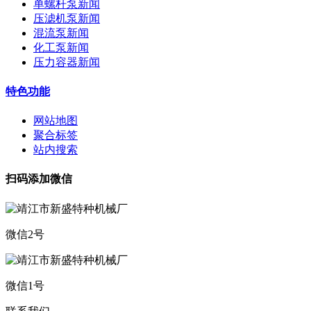
单螺杆泵新闻
压滤机泵新闻
混流泵新闻
化工泵新闻
压力容器新闻
特色功能
网站地图
聚合标签
站内搜索
扫码添加微信
微信2号
微信1号